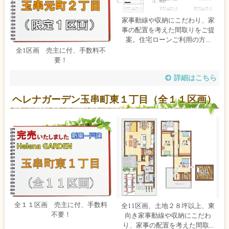
家事動線や収納にこだわり、家
事の配置を考えた間取りをご提
案。住宅ローンご利用の方...
全1区画 売主に付、手数料不
要！
詳細はこちら
ヘレナガーデン玉串町東１丁目（全１１区画）
全１１区画 売主に付、手数料
全11区画、土地２８坪以上、東
不要！
向き家事動線や収納にこだわ
り、家事の配置を考えた間取...