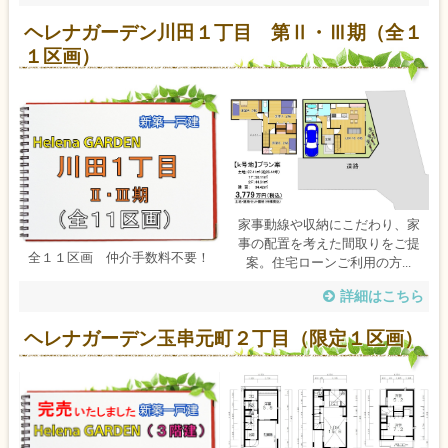
ヘレナガーデン川田１丁目 第Ⅱ・Ⅲ期（全１
１区画）
家事動線や収納にこだわり、家
事の配置を考えた間取りをご提
全１１区画 仲介手数料不要！
案。住宅ローンご利用の方...
詳細はこちら
ヘレナガーデン玉串元町２丁目（限定１区画）