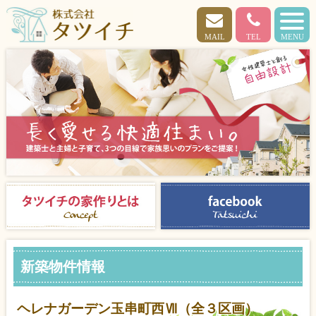
MAIL
TEL
MENU
新築物件情報
ヘレナガーデン玉串町西Ⅶ（全３区画）